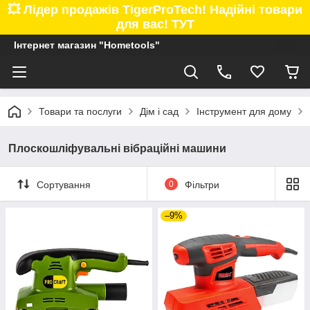
💥 Лідер продажів TigerProTech! Надійні товари
для вас! ТУТ
Інтернет магазин "Hometools"
Товари та послуги
Дім і сад
Інструмент для дому
Плоскошліфувальні вібраційні машини
Сортування
0
Фільтри
–9%