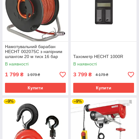
Намотувальний барабан
HECHT 002075C з напірним
шлангом 20 м тиск 16 бар
Тахометр HECHT 1000R
В наявності
В наявності
1 799
3 799
₴
₴
1 979 ₴
4 179 ₴
Купити
Купити
–9%
–9%