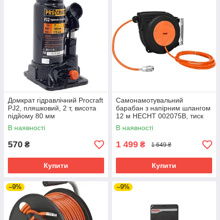
Домкрат гідравлічний Procraft
Самонамотувальний
PJ2, пляшковий, 2 т, висота
барабан з напірним шлангом
підйому 80 мм
12 м HECHT 002075B, тиск
10 бар
В наявності
В наявності
570
1 499
₴
₴
1 649 ₴
Купити
Купити
–9%
–9%