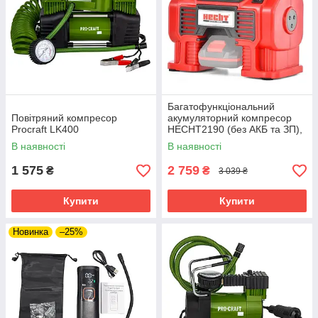
Багатофункціональний
Повітряний компресор
акумуляторний компресор
Procraft LK400
HECHT2190 (без АКБ та ЗП),
4в1, 20В/розетки 12В, тиск 11
В наявності
В наявності
бар, дисплей
1 575
2 759
₴
₴
3 039 ₴
Купити
Купити
Новинка
–25%