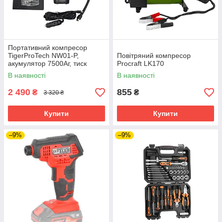
Портативний компресор
TigerProTech NW01-P,
Повітряний компресор
акумулятор 7500Аг, тиск
Procraft LK170
4.4БАР, USB вихід, ліхтарик
В наявності
В наявності
2 490
855
₴
₴
3 320 ₴
Купити
Купити
–9%
–9%