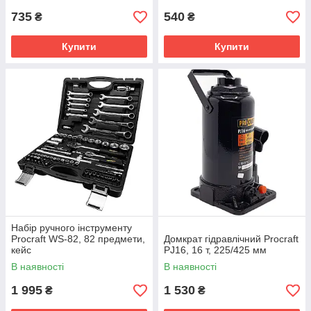
735
540
₴
₴
Купити
Купити
Набір ручного інструменту
Procraft WS-82, 82 предмети,
Домкрат гідравлічний Procraft
кейс
PJ16, 16 т, 225/425 мм
В наявності
В наявності
1 995
1 530
₴
₴