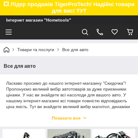
💥 Лідер продажів TigerProTech! Надійні товари
для вас! ТУТ
Інтернет магазин "Hometools"
Товари та послуги
Все для авто
Все для авто
Ласкаво просимо до нашого інтернет-магазину "Скидочка"!
Пропонуємо великий вибір автотоварів за дуже приємними
цінами. У нас ви знайдете всі насолоди для вашого авто. У
нашому інтернет-магазині всі товари повністю відповідають
ціна якість. Тут ви знайдете великий вибір магнітол, динаміки
в авто, відеореєстратор, сабвуфер, підсилювач, лід лампи і
Показати все
багато різних автоаксесуарів.