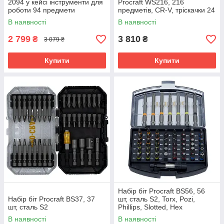
2094 у кейсі інструменти для
Procraft WS216, 216
роботи 94 предмети
предметів, CR-V, тріскачки 24
зубці, карбонова сталь
В наявності
В наявності
2 799
3 810
₴
₴
3 079 ₴
Купити
Купити
Набір біт Procraft BS56, 56
Набір біт Procraft BS37, 37
шт, сталь S2, Torx, Pozi,
шт, сталь S2
Phillips, Slotted, Hex
В наявності
В наявності