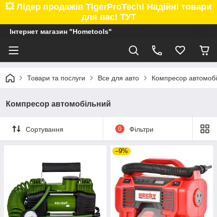
💥 Лідер продажів TigerProTech! Надійні товари
для вас! ТУТ
Інтернет магазин "Hometools"
Товари та послуги
Все для авто
Компресор автомоб
Компресор автомобільний
Сортування
0
Фільтри
–9%