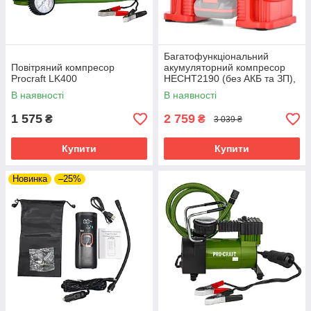
Багатофункціональний
Повітряний компресор
акумуляторний компресор
Procraft LK400
HECHT2190 (без АКБ та ЗП),
4в1, 20В/розетки 12В, тиск 11
В наявності
В наявності
бар, дисплей
1 575
2 759
₴
₴
3 039 ₴
Купити
Купити
Новинка
–25%