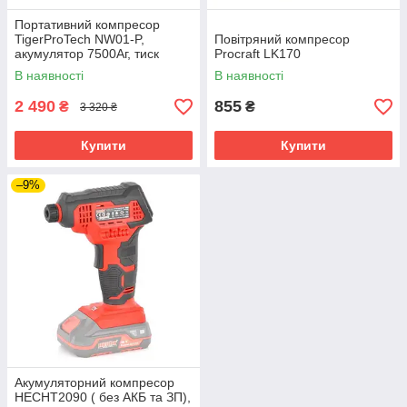
Портативний компресор
TigerProTech NW01-P,
Повітряний компресор
акумулятор 7500Аг, тиск
Procraft LK170
4.4БАР, USB вихід, ліхтарик
В наявності
В наявності
2 490
855
₴
₴
3 320 ₴
Купити
Купити
–9%
Акумуляторний компресор
HECHT2090 ( без АКБ та ЗП),