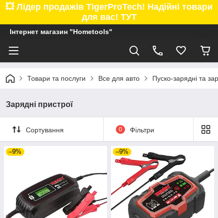
💥 Лідер продажів TigerProTech! Надійні товари
для вас! ТУТ
Інтернет магазин "Hometools"
Товари та послуги
Все для авто
Пуско-зарядні та за
Зарядні пристрої
Сортування
0
Фільтри
–9%
–9%