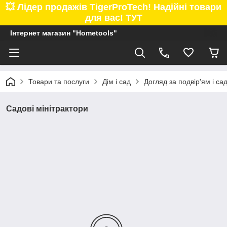
💥 Лідер продажів TigerProTech! Надійні товари
для вас! ТУТ
Інтернет магазин "Hometools"
Товари та послуги
Дім і сад
Догляд за подвір'ям і са
Садові мінітрактори