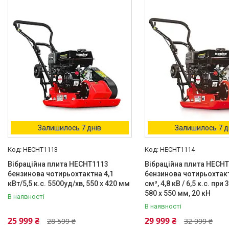
В наявності
2
Країна виробник
Чехія
2
Тип двигуна
Бензиновий
2
Кількість циліндрів
1
2
Тактность двигуна
Залишилось 7 днів
Залишилось 7 д
Чотиритактний
2
HECHT1113
HECHT1114
Виробник
Вібраційна плита HECHT1113
Вібраційна плита HECH
Hecht
2
бензинова чотирьохтактна 4,1
бензинова чотирьохтак
кВт/5,5 к.с. 5500уд/хв, 550 x 420 мм
см³, 4,8 кВ / 6,5 к.с. при 
580 х 550 мм, 20 кН
В наявності
В наявності
25 999 ₴
29 999 ₴
28 599 ₴
32 999 ₴