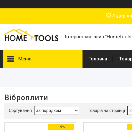
💥 Лідер п
Інтернет магазин "Hometools
Меню
Головна
Товар
Фільтри
Діапазон цін, ₴
Віброплити
Потужність двигуна, к. с.
Наявність
–9%