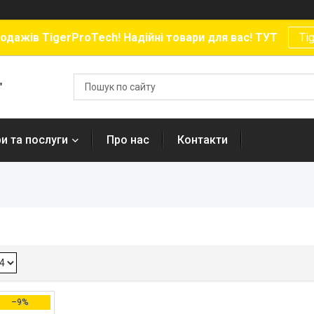
родажів TigerProTech! Надійні товари для вас! ТУТ
Ti
"
и та послуги
Про нас
Контакти
–9%