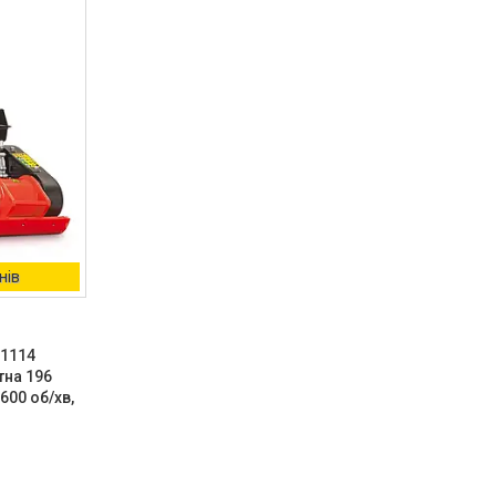
нів
T1114
тна 196
3600 об/хв,