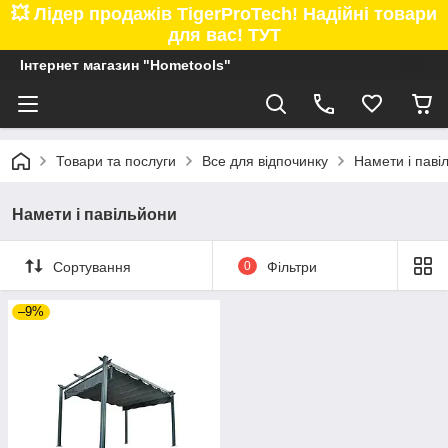
💥 Лідер продажів TigerProTech! Надійні товари
для вас! ТУТ
Інтернет магазин "Hometools"
Товари та послуги
Все для відпочинку
Намети і паві
Намети і павільйони
Сортування
0
Фільтри
–9%