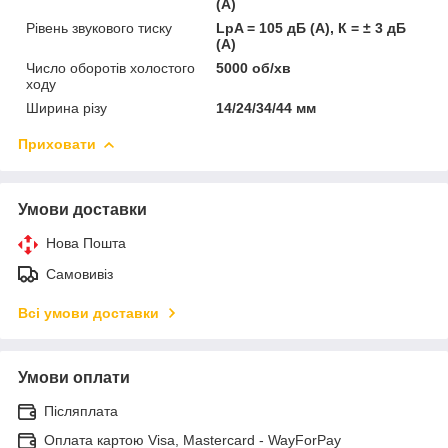
(А)
Рівень звукового тиску
LpA = 105 дБ (А), К = ± 3 дБ
(А)
Число оборотів холостого
5000 об/хв
ходу
Ширина різу
14/24/34/44 мм
Приховати
Умови доставки
Нова Пошта
Самовивіз
Всі умови доставки
Умови оплати
Післяплата
Оплата картою Visa, Mastercard - WayForPay