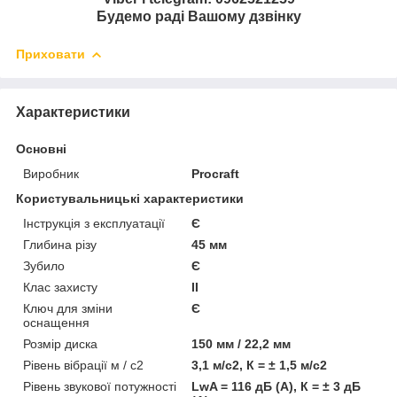
Будемо раді Вашому дзвінку
Приховати
Характеристики
Основні
Виробник
Procraft
Користувальницькі характеристики
Інструкція з експлуатації
Є
Глибина різу
45 мм
Зубило
Є
Клас захисту
II
Ключ для зміни
Є
оснащення
Розмір диска
150 мм / 22,2 мм
Рівень вібрації м / с2
3,1 м/с2, К = ± 1,5 м/с2
Рівень звукової потужності
LwA = 116 дБ (А), К = ± 3 дБ