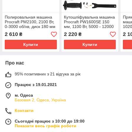
Полировальная машина
Кутошліфувальна машина
Пря
Procraft PM2100, 2100 Вт,
Procraft PW1600SE 150
маши
0-3000 об/хв, диск 180 мм
мм, 1100 Вт, 5000 - 12000
1020
об/хв.
125
2 610
2 220
2 1
₴
₴
Купити
Купити
Про нас
95% позитивних з 21 відгука за рік
Працює з 19.01.2021
м. Одеса
Базовая 2, Одеса, Україна
Контакти
Сьогодні працює з 10:00 до 19:00
Показати весь графік роботи