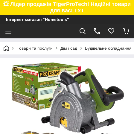
💥 Лідер продажів TigerProTech! Надійні товари
для вас! ТУТ
Інтернет магазин "Hometools"
Товари та послуги
Дім і сад
Будівельне обладнання