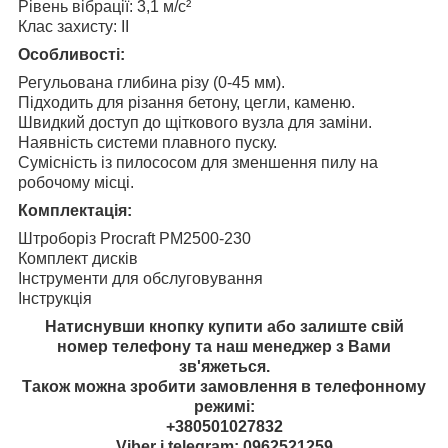
Рівень вібрації: 3,1 м/с²
Клас захисту: II
Особливості:
Регульована глибина різу (0-45 мм).
Підходить для різання бетону, цегли, каменю.
Швидкий доступ до щіткового вузла для заміни.
Наявність системи плавного пуску.
Сумісність із пилососом для зменшення пилу на
робочому місці.
Комплектація:
Штроборіз Procraft PM2500-230
Комплект дисків
Інструменти для обслуговування
Інструкція
Натиснувши кнопку купити або залиште свій
номер телефону та наш менеджер з Вами
зв'яжеться.
Також можна зробити замовлення в телефонному
режимі:
+380501027832
Viber і telegram: 0962521259