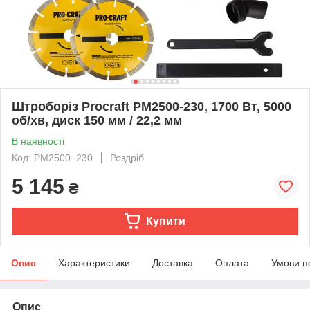
Штроборіз Procraft PM2500-230, 1700 Вт, 5000
об/хв, диск 150 мм / 22,2 мм
В наявності
Код: PM2500_230
Роздріб
5 145
₴
Купити
Опис
Характеристики
Доставка
Оплата
Умови п
Опис