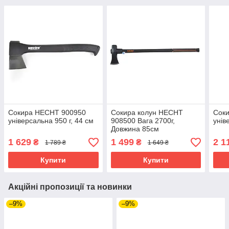
Сокира HECHT 900950
Сокира колун HECHT
Сок
універсальна 950 г, 44 см
908500 Вага 2700г,
унів
Довжина 85см
1 629
1 499
2 1
₴
₴
1 789 ₴
1 649 ₴
Купити
Купити
Акційні пропозиції та новинки
–9%
–9%