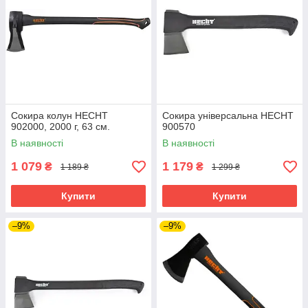
Сокира колун HECHT
Сокира універсальна HECHT
902000, 2000 г, 63 см.
900570
В наявності
В наявності
1 079
1 179
₴
₴
1 189 ₴
1 299 ₴
Купити
Купити
–9%
–9%