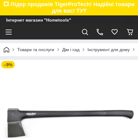
💥 Лідер продажів TigerProTech! Надійні товари
для вас! ТУТ
Інтернет магазин "Hometools"
Товари та послуги
Дім і сад
Інструмент для дому
–9%