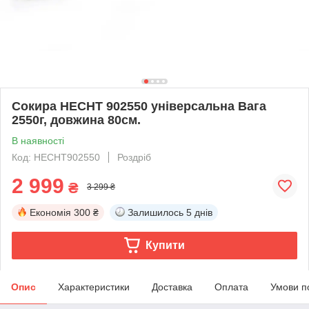
Сокира HECHT 902550 універсальна Вага
2550г, довжина 80см.
В наявності
Код: HECHT902550
Роздріб
2 999
₴
3 299 ₴
Економія
300 ₴
Залишилось
5 днів
Купити
Опис
Характеристики
Доставка
Оплата
Умови п