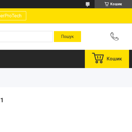
Кошик
gerProTech
Кошик
B1