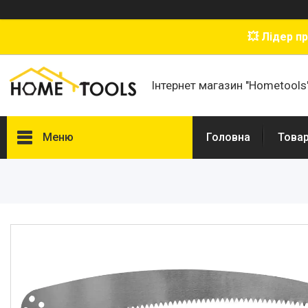
💥 Лідер п
Інтернет магазин "Hometools
Меню
Головна
Товар