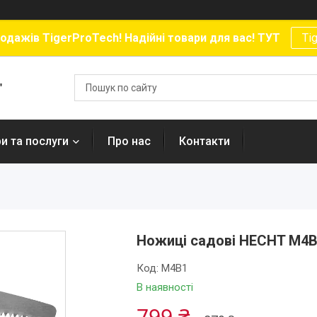
родажів TigerProTech! Надійні товари для вас! ТУТ
Ti
"
и та послуги
Про нас
Контакти
Ножиці садові HECHT M4
Код:
M4B1
В наявності
799 ₴