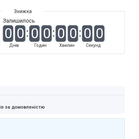
Залишилось
0
0
0
0
0
0
0
0
Днів
Годин
Хвилин
Секунд
нів
за домовленістю