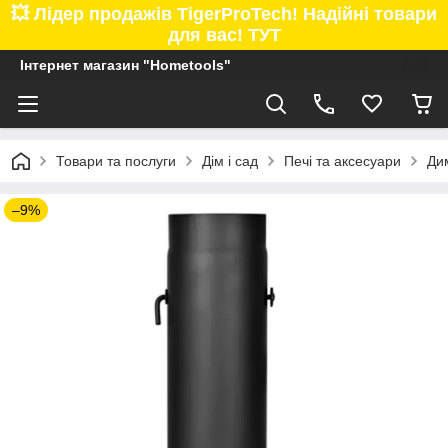
💥 Лідер продажів TigerProTech! Надійні товари
для вас! ТУТ
Інтернет магазин "Hometools"
Товари та послуги
Дім і сад
Печі та аксесуари
Ди
–9%