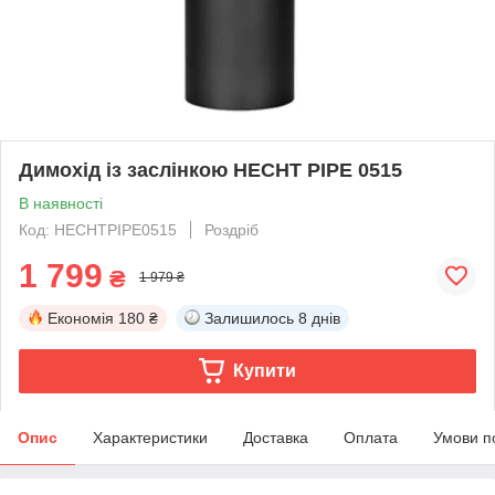
Димохід із заслінкою HECHT PIPE 0515
В наявності
Код: HECHTPIPE0515
Роздріб
1 799
₴
1 979 ₴
Економія
180 ₴
Залишилось
8 днів
Купити
Опис
Характеристики
Доставка
Оплата
Умови п