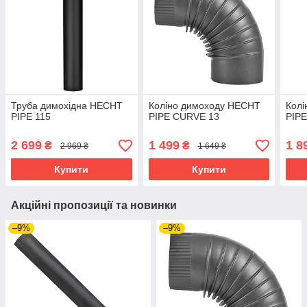
Труба димохідна HECHT
Коліно димоходу HECHT
Кол
PIPE 115
PIPE CURVE 13
PIP
2 699
1 499
1 8
₴
₴
2 969 ₴
1 649 ₴
Купити
Купити
Акційні пропозиції та новинки
–9%
–9%