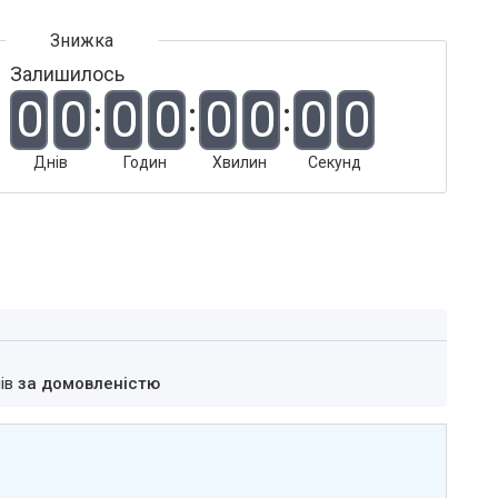
Залишилось
0
0
0
0
0
0
0
0
Днів
Годин
Хвилин
Секунд
нів
за домовленістю