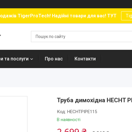
родажів TigerProTech! Надійні товари для вас! ТУТ
Ti
"
и та послуги
Про нас
Контакти
Труба димохідна HECHT P
Код:
HECHTPIPE115
В наявності
2 699 ₴