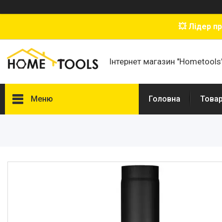
💥 Лідер п
Інтернет магазин "Hometools
Меню
Головна
Товар