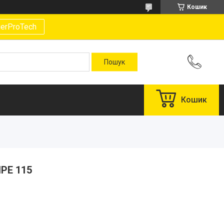
Кошик
gerProTech
Кошик
IPE 115