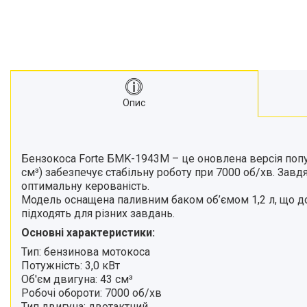
Опис
Бензокоса Forte БMK-1943М – це оновлена версія попул
см³) забезпечує стабільну роботу при 7000 об/хв. Завд
оптимальну керованість.
Модель оснащена паливним баком об’ємом 1,2 л, що до
підходять для різних завдань.
Основні характеристики:
Тип: бензинова мотокоса
Потужність: 3,0 кВт
Об'єм двигуна: 43 см³
Робочі обороти: 7000 об/хв
Тип двигуна: двотактний