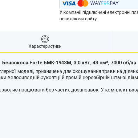
У компанії підключені електронні пл
покидаючи сайту.
Характеристики
Бензокоса Forte БMK-1943М, 3,0 кВт, 43 см³, 7000 об/хв
ярної моделі, призначена для скошування трави на ділянках
яки велосипедній рукоятці й прямій нерозбірній штанзі діа
зволяє працювати без частих дозаправок. У комплект входя