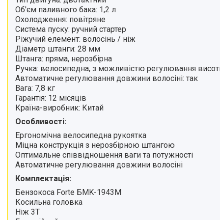
Об'єм паливного бака: 1,2 л
Охолодження: повітряне
Система пуску: ручний стартер
Ріжучий елемент: волосінь / ніж
Діаметр штанги: 28 мм
Штанга: пряма, нерозбірна
Ручка: велосипедна, з можливістю регулювання висот
Автоматичне регулювання довжини волосіні: так
Вага: 7,8 кг
Гарантія: 12 місяців
Країна-виробник: Китай
Особливості:
Ергономічна велосипедна рукоятка
Міцна конструкція з нерозбірною штангою
Оптимальне співвідношення ваги та потужності
Автоматичне регулювання довжини волосіні
Комплектація:
Бензокоса Forte БMK-1943М
Косильна головка
Ніж 3Т