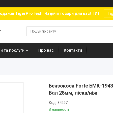
родажів TigerProTech! Надійні товари для вас! ТУТ
Ti
"
и та послуги
Про нас
Контакти
Бензокоса Forte БМК-1943М 
Вал 28мм, ліска/ніж
Код:
84297
В наявності