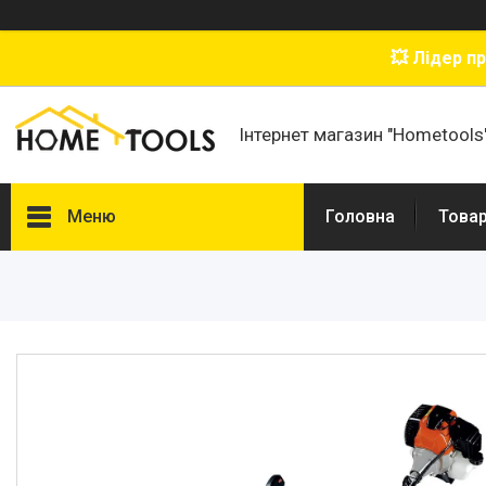
💥 Лідер п
Інтернет магазин "Hometools
Меню
Головна
Товар