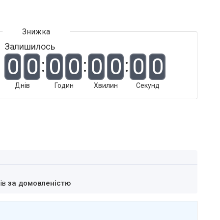
Залишилось
0
0
0
0
0
0
0
0
Днів
Годин
Хвилин
Секунд
нів
за домовленістю