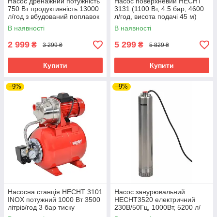
Насос дренажний потужність
Насос поверхневий HECHT
750 Вт продуктивність 13000
3131 (1100 Вт, 4.5 бар, 4600
л/год з вбудований поплавок
л/год, висота подачі 45 м)
HECHT 3775
В наявності
В наявності
2 999
5 299
₴
₴
3 299 ₴
5 829 ₴
Купити
Купити
–9%
–9%
Насосна станція HECHT 3101
Насос занурювальний
INOX потужний 1000 Вт 3500
HECHT3520 електричний
літрів/год 3 бар тиску
230В/50Гц, 1000Вт, 5200 л/
год, напор 55м, глибина