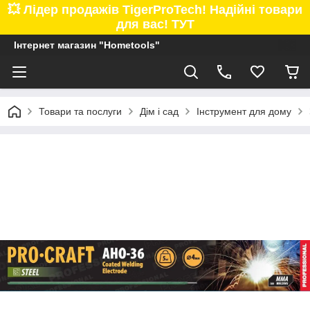
💥 Лідер продажів TigerProTech! Надійні товари
для вас! ТУТ
Інтернет магазин "Hometools"
Товари та послуги
Дім і сад
Інструмент для дому