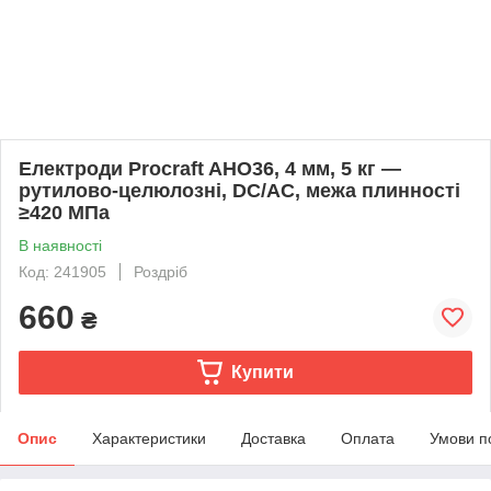
Електроди Procraft AHO36, 4 мм, 5 кг —
рутилово-целюлозні, DC/AC, межа плинності
≥420 МПа
В наявності
Код: 241905
Роздріб
660
₴
Купити
Опис
Характеристики
Доставка
Оплата
Умови п