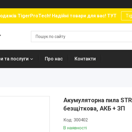
родажів TigerProTech! Надійні товари для вас! ТУТ
Ti
"
и та послуги
Про нас
Контакти
Акумуляторна пила STRO
безщіткова, АКБ + ЗП
Код:
300402
В наявності