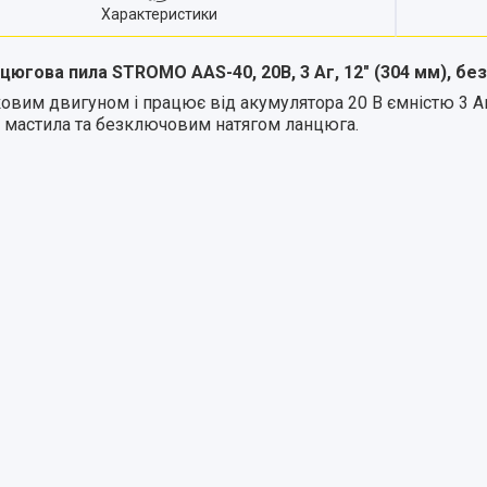
Характеристики
югова пила STROMO AAS-40, 20В, 3 Аг, 12" (304 мм), бе
вим двигуном і працює від акумулятора 20 В ємністю 3 А
і мастила та безключовим натягом ланцюга.