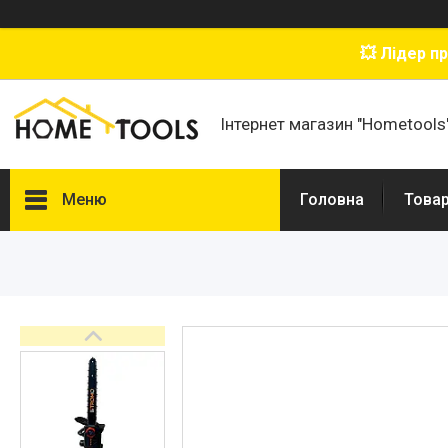
💥 Лідер п
Інтернет магазин "Hometools
Меню
Головна
Товар