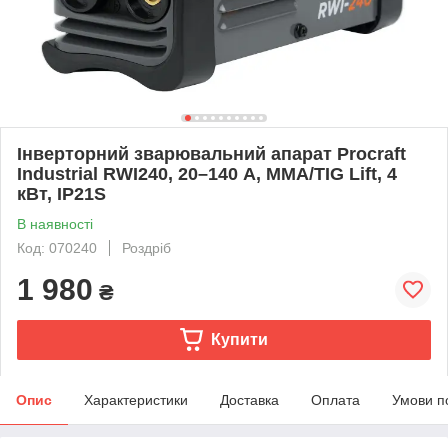
Інверторний зварювальний апарат Procraft
Industrial RWI240, 20–140 А, MMA/TIG Lift, 4
кВт, IP21S
В наявності
Код: 070240
Роздріб
1 980
₴
Купити
Опис
Характеристики
Доставка
Оплата
Умови п