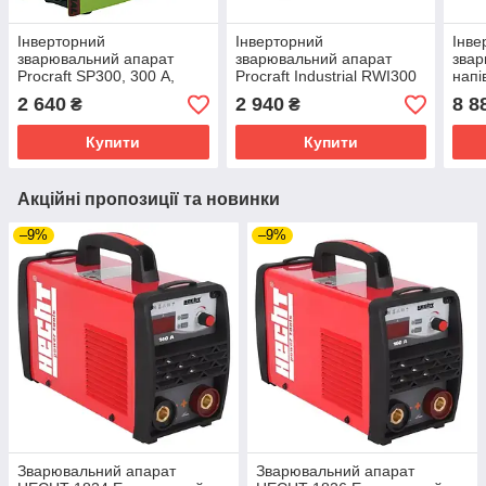
Інверторний
Інверторний
Інве
зварювальний апарат
зварювальний апарат
зва
Procraft SP300, 300 А,
Procraft Industrial RWI300
напі
MMA, IP21
(2026), 20–140 А,
кВт
2 640
2 940
8 8
₴
₴
MMA/TIG Lift, 220–240 В,
lift
4.5 кВт
Proc
Купити
Купити
202
Акційні пропозиції та новинки
–9%
–9%
Зварювальний апарат
Зварювальний апарат