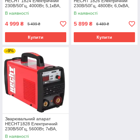
HECHT 1824 Електричний
HECHT 1826 Електричний
230В/50Гц, 4000Вт, 5,1кВА,
230В/50Гц, 4800Вт, 6,0кВА,
струм 20-140А, електрод 1-
струм 20-160А, електрод 1-
В наявності
В наявності
3,2мм
4мм
4 999
5 899
₴
₴
5 499 ₴
6 489 ₴
Купити
Купити
–9%
Зварювальний апарат
HECHT1828 Електричний
230В/50Гц, 5600Вт, 7кВА,
струм 20-180А, електрод 1-
В наявності
4мм