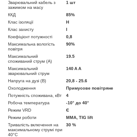
Зварювальний кабель з
1 шт
зажимом на масу
ККД
85%
Клас ізоляції
H
Клас захисту
I
Коефіцієнт потужності
0,8
Максимальна вологість
90%
повітря
Максимальний
19.5
споживаний струм (А)
Максимальний
140 A А
зварювальний струм
Напруга на дузі (В)
20,8 - 25.6
Охолодження
Примусове повітряне
Потужність споживана, кВт
4
Робоча температура
-10° до 40°
Режим VRD
Є
Режим роботи
MMA, TIG lift
Тривалість включення на
30 %
максимальному струмі при
40°C