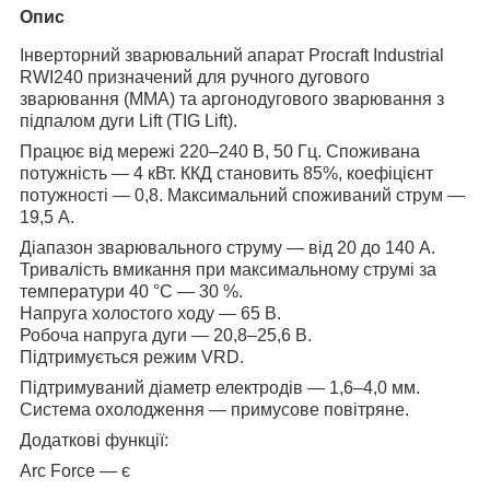
Опис
Інверторний зварювальний апарат Procraft Industrial
RWI240 призначений для ручного дугового
зварювання (MMA) та аргонодугового зварювання з
підпалом дуги Lift (TIG Lift).
Працює від мережі 220–240 В, 50 Гц. Споживана
потужність — 4 кВт. ККД становить 85%, коефіцієнт
потужності — 0,8. Максимальний споживаний струм —
19,5 А.
Діапазон зварювального струму — від 20 до 140 А.
Тривалість вмикання при максимальному струмі за
температури 40 °C — 30 %.
Напруга холостого ходу — 65 В.
Робоча напруга дуги — 20,8–25,6 В.
Підтримується режим VRD.
Підтримуваний діаметр електродів — 1,6–4,0 мм.
Система охолодження — примусове повітряне.
Додаткові функції:
Arc Force — є