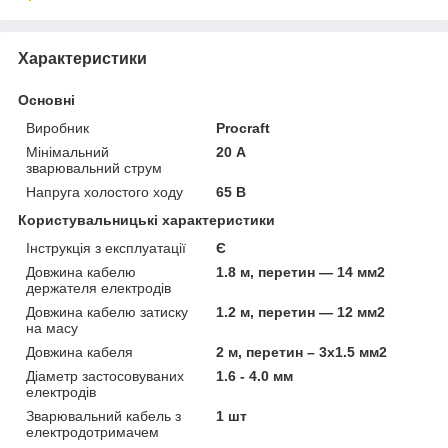
Характеристики
Основні
Виробник
Procraft
Мінімальний
20 А
зварювальний струм
Напруга холостого ходу
65 В
Користувальницькі характеристики
Інструкція з експлуатації
Є
Довжина кабелю
1.8 м, перетин — 14 мм2
держателя електродів
Довжина кабелю затиску
1.2 м, перетин — 12 мм2
на масу
Довжина кабеля
2 м, перетин – 3х1.5 мм2
Діаметр застосовуваних
1.6 - 4.0 мм
електродів
Зварювальний кабель з
1 шт
електродотримачем