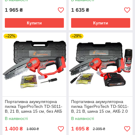
1 965
1 635
₴
₴
Купити
Купити
–22%
–29%
Портативна акумуляторна
Портативна акумуляторна
пилка TigerProTech TD-S011-
пилка TigerProTech TD-S011-
B, 21 В, шина 15 см, без АКБ
B, 21 В, шина 15 см, АКБ 2.0
та ЗП, у кейсі
Аг, зарядний пристрій, кейс,
В наявності
В наявності
спрей для змащування
1 400
1 695
₴
₴
1 800 ₴
2 395 ₴