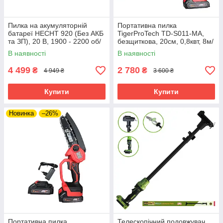
Пилка на акумуляторній
Портативна пилка
батареї HECHT 920 (Без АКБ
TigerProTech TD-S011-MA,
та ЗП), 20 В, 1900 - 2200 об/
безщиткова, 20см, 0,8квт, 8м/
хв, шина 30,5 см/10", 0,375",
с, дісплей, масляне
В наявності
В наявності
5,5 м/с²
охолодженя, 2 акб,21В/2Аг,
кейс
4 499
2 780
₴
₴
4 949 ₴
3 600 ₴
Купити
Купити
Новинка
–26%
Портативна пилка
Телескопічний подовжувач