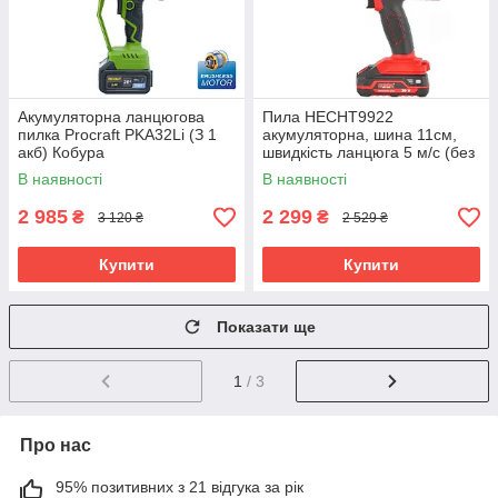
Акумуляторна ланцюгова
Пила HECHT9922
пилка Procraft PKA32Li (З 1
акумуляторна, шина 11см,
акб) Кобура
швидкість ланцюга 5 м/с (без
АКБ і Зп)
В наявності
В наявності
2 985
2 299
₴
₴
3 120 ₴
2 529 ₴
Купити
Купити
Показати ще
1
/ 3
Про нас
95% позитивних з 21 відгука за рік