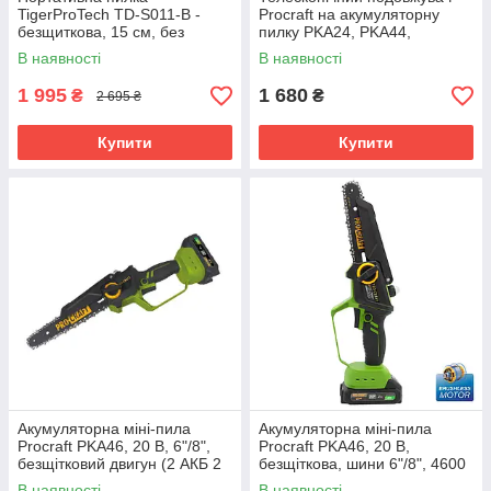
TigerProTech TD-S011-B -
Procraft на акумуляторну
безщиткова, 15 см, без
пилку PKA24, PKA44,
масла, 2 АКБ 21В/2Аг, кейс
PKA32Li, Довжина 130 - 170
В наявності
В наявності
см
1 995
1 680
₴
₴
2 695 ₴
Купити
Купити
Акумуляторна міні-пила
Акумуляторна міні-пила
Procraft PKA46, 20 В, 6"/8",
Procraft PKA46, 20 В,
безщітковий двигун (2 АКБ 2
безщіткова, шини 6"/8", 4600
Аг, кейс)
об/хв, 6 м/с, 1×АКБ 2.0 Ач, ЗП
В наявності
В наявності