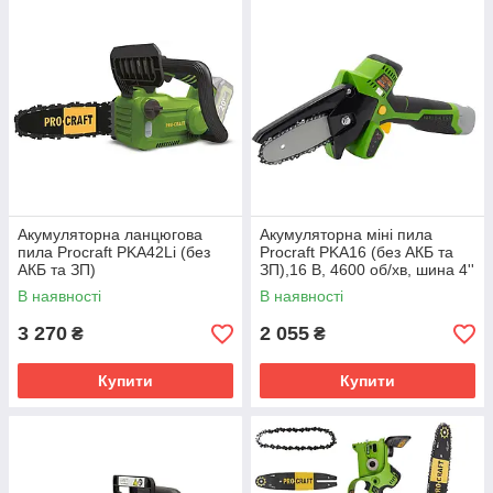
Акумуляторна ланцюгова
Акумуляторна міні пила
пила Procraft PKA42Li (без
Procraft PKA16 (без АКБ та
АКБ та ЗП)
ЗП),16 В, 4600 об/хв, шина 4''
(10 см), безщіткова
В наявності
В наявності
3 270
2 055
₴
₴
Купити
Купити