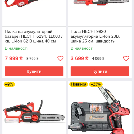
Пилка на акумуляторній
Пила HECHT9920
батареї HECHT 6294, 11000 /
акумуляторна Li-Ion 20В,
хв, Li-Ion 62 В шина 40 см
шина 25 см, швидкість
швидкість ланцюга 20 м/с без
ланцюга 6 м/с, без АКБ та ЗП
В наявності
В наявності
АКБ та ЗП
7 999
3 699
₴
₴
8 799 ₴
4 069 ₴
Купити
Купити
–9%
Новинка
–23%