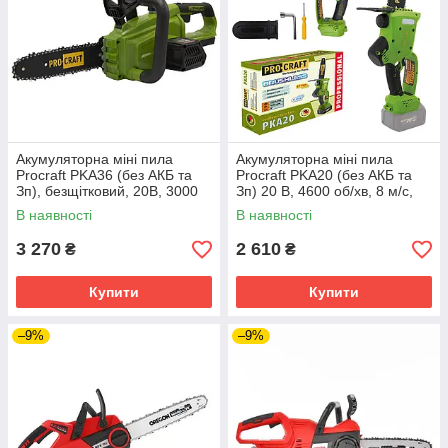
Акумуляторна міні пила
Акумуляторна міні пила
Procraft PKA36 (без АКБ та
Procraft PKA20 (без АКБ та
Зп), безщітковий, 20В, 3000
Зп) 20 В, 4600 об/хв, 8 м/с,
об/хв, шина 10" (25см), крок
шина 20 см, 1/4 ''.
В наявності
В наявності
3/8.
3 270
2 610
₴
₴
Купити
Купити
–9%
–9%