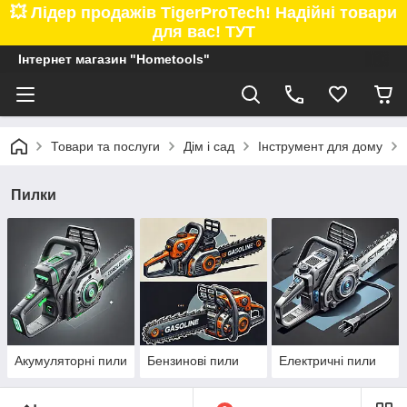
💥 Лідер продажів TigerProTech! Надійні товари
для вас! ТУТ
Інтернет магазин "Hometools"
Товари та послуги
Дім і сад
Інструмент для дому
Пилки
Акумуляторні пили
Бензинові пили
Електричні пили