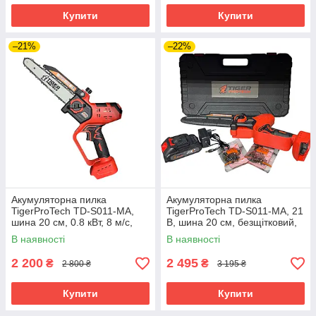
Купити
Купити
–21%
–22%
Акумуляторна пилка
Акумуляторна пилка
TigerProTech TD-S011-MA,
TigerProTech TD-S011-MA, 21
шина 20 см, 0.8 кВт, 8 м/с,
В, шина 20 см, безщітковий,
дисплей, масляне
масляне охолодження, 1 АКБ
В наявності
В наявності
охолодження, кейс (без АКБ
2 А·год, у кейсі
та ЗП)
2 200
2 495
₴
₴
2 800 ₴
3 195 ₴
Купити
Купити