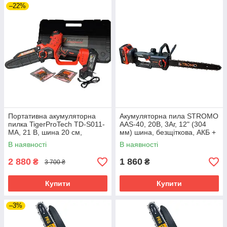
–22%
Портативна акумуляторна
Акумуляторна пила STROMO
пилка TigerProTech TD-S011-
AAS-40, 20В, 3Аг, 12" (304
MA, 21 В, шина 20 см,
мм) шина, безщіткова, АКБ +
безщітковий, дисплей, 1 АКБ
ЗП
В наявності
В наявності
4 А·год, у кейсі
2 880
1 860
₴
₴
3 700 ₴
Купити
Купити
–3%