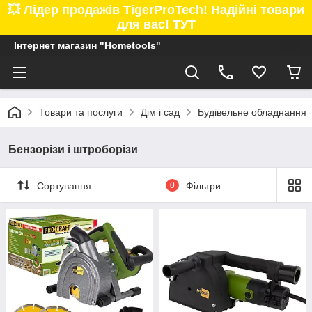
💥 Лідер продажів TigerProTech! Надійні товари
для вас! ТУТ
Інтернет магазин "Hometools"
Товари та послуги
Дім і сад
Будівельне обладнання
Бензорізи і штроборізи
Сортування
0
Фільтри